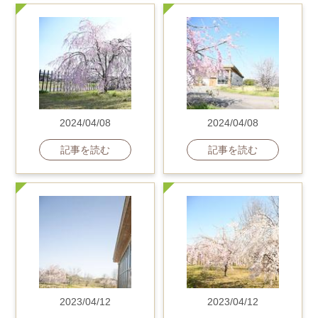
2024/04/08
2024/04/08
記事を読む
記事を読む
2023/04/12
2023/04/12