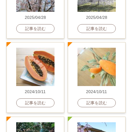
2025/04/28
2025/04/28
記事を読む
記事を読む
2024/10/11
2024/10/11
記事を読む
記事を読む