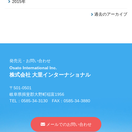
2015年
過去のアーカイブ
発売元・お問い合わせ
Osato International Inc.
株式会社 大里インターナショナル
〒501-0501
岐阜県揖斐郡大野町稲富1956
TEL：
0585-34-3130
FAX：0585-34-3880
メールでのお問い合わせ