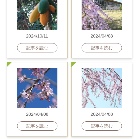
2024/10/11
2024/04/08
記事を読む
記事を読む
2024/04/08
2024/04/08
記事を読む
記事を読む