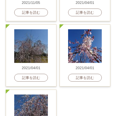
2021/11/05
2021/04/01
記事を読む
記事を読む
2021/04/01
2021/04/01
記事を読む
記事を読む