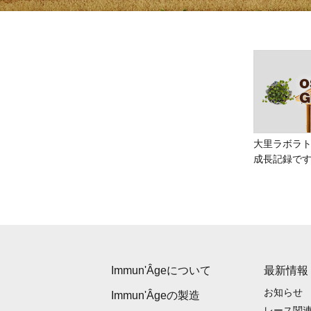
大里ラボラ
成長記録で
Immun'Âgeについて
最新情報
お知らせ
Immun'Âgeの製造
レース関