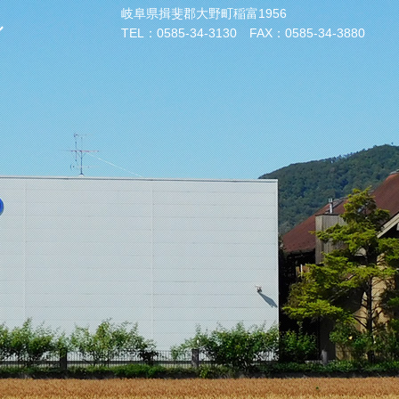
岐阜県揖斐郡大野町稲富1956
ル
TEL：
0585-34-3130
FAX：0585-34-3880