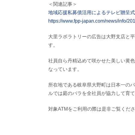
＜関連記事＞
地域応援私募債活用によるテレビ贈呈式
https://www.fpp-japan.com/news/info/20
大里ラボラトリーの広告は大野支店と平和堂
す。
社員自ら丹精込めて咲かせた美しい黄色の
なっています。
所在地である岐阜県大野町は日本一のバ
ルでは庭のバラを全社員が協力して育て
対象ATMをご利用の際は是非ご覧くだ