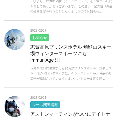
日頃より、Immun'Âge（イミュナージュ）をご愛用いただ
きましてありがとうございます。 この度、下記の通り商品
の価格改定を行うこととなりましたのでお知らせ...
2023/02/17
お知らせ
志賀高原プリンスホテル 焼額山スキー
場ウィンタースポーツにも
Immun'Âge®!!
長野県北部に位置する志賀高原プリンスホテル・焼額山ス
キー場のゲレンデマップに、今シーズンもImmun'Âge®の
広告が掲載されています。また、パトロール隊や圧...
2023/02/13
レース関連情報
アストンマーティンがついにデイトナ