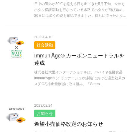
日中の気温が30℃を超える日も出てきた5月下旬、今年も
ホタル保護活動を行なっている水路でホタルが飛び始め、
26日には多くの姿を確認できました。待ちに待ったホタ...
2023/04/10
社会活動
Immun'Âge® カーボンニュートラルを
達成
株式会社大里インターナショナルは、パパイヤ発酵食品
Immun'Âge® (イミュナージュ)の製造における温室効果ガ
ス(CO2)排出量削減に取り組み、「Green...
2023/02/24
お知らせ
希望小売価格改定のお知らせ