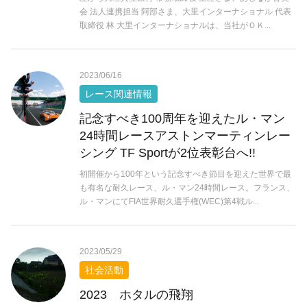
会 法人連携担当 阿部さま、大里インターナショナル 代表
取締役 林 大里インターナショナルは、当社がＯＫ...
2023/06/16
レース関連情報
記念すべき100周年を迎えたル・マン
24時間レースアストンマーティンレー
シング TF Sportが2位表彰台へ!!
初開催から100年という記念すべき節目を迎えた世界で最
も有名な耐久レース、ル・マン24時間レース。フランス、
ル・マンにてFIA世界耐久選手権(WEC)第4戦ル...
2023/05/29
社会活動
2023 ホタルの飛翔