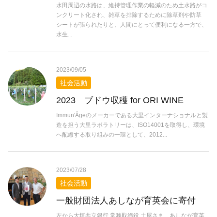
水田周辺の水路は、維持管理作業の軽減のため土水路がコ
ンクリート化され、雑草を排除するために除草剤や防草
シートが張られたりと、人間にとって便利になる一方で、
水生...
2023/09/05
社会活動
2023 ブドウ収穫 for ORI WINE
Immun'Âgeのメーカーである大里インターナショナルと製
造を担う大里ラボラトリーは、ISO14001を取得し、環境
へ配慮する取り組みの一環として、2012...
2023/07/28
社会活動
一般財団法人あしなが育英会に寄付
左から大垣共立銀行 常務取締役 土屋さま、あしなが育英