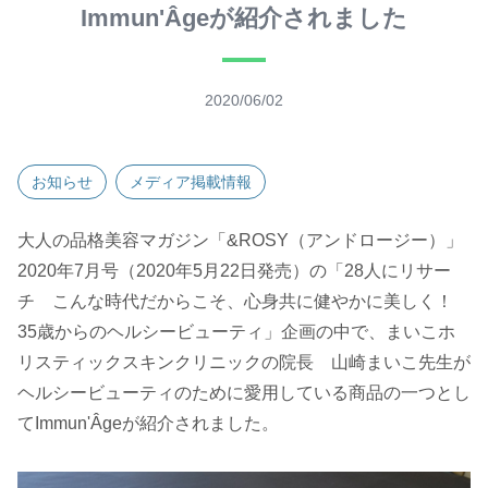
Immun'Âgeが紹介されました
2020/06/02
お知らせ
メディア掲載情報
大人の品格美容マガジン「
&ROSY
（アンドロージー）」
2020
年
7
月号（
2020
年
5
月
22
日発売）の「
28
人にリサー
チ こんな時代だからこそ、心身共に健やかに美しく！
35
歳からのヘルシービューティ」企画の中で、まいこホ
リスティックスキンクリニックの院長 山崎まいこ先生が
ヘルシービューティのために愛用している商品の一つとし
て
Immun'Âge
が紹介されました。