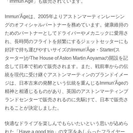
「Immun'Âge」も販売されています。
Immun'Âgeは、2005年よりアストンマーティンレーシン
グのオフィシャルパートナーを務めています。健康維持の
ためのパートナーとしてドライバーやメカニックに愛用さ
れ、長時間のフライトを頻繁にするジェットセッターにも
好評で持ち運びやすいサイズのImmun'Âge・Starter(ス
ターター)がThe House of Aston Martin Aoyamaの開設を記
念して日本で初めて販売されます。また、戦前車からの伝
統を現代に受け継ぐアストンマーティンのブランドイメー
ジは、日本古来の発酵という伝統を重んじるImmun'Âgeの
精神と相通じるものがあり、英国のアストンマーティンブ
ランドセンターで販売されるのに先駆けて、日本で販売さ
れることが決定しました。
快適なドライブを楽しんでもらいたいという思いが込めら
れた「Have a good trip」の文字をあしらったフライヤー