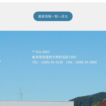
最新情報一覧へ戻る
〒501-0501
岐阜県揖斐郡大野町稲富1956
ル
TEL：
0585-34-3130
FAX：0585-34-3880