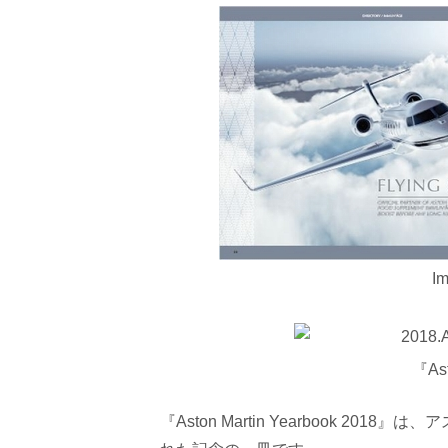
I
『Ast
『Aston Martin Yearbook 