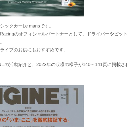
シックカー
Le mans
です。
 Racing
のオフィシャルパートナーとして、ドライバーやピッ
。
ライブのお供にもおすすめです。
NE
の活動紹介と、
2022
年の収穫の様子が
140
～
141
頁に掲載さ