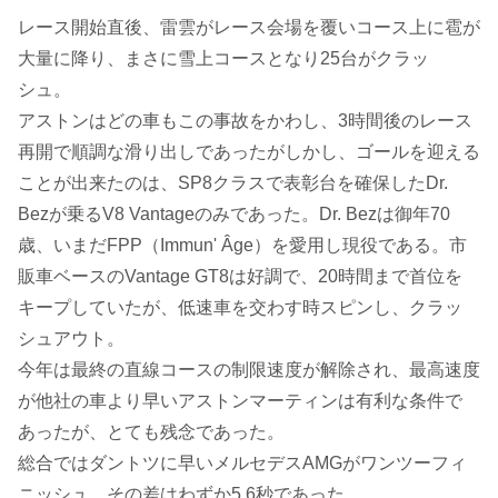
レース開始直後、雷雲がレース会場を覆いコース上に雹が
大量に降り、まさに雪上コースとなり25台がクラッ
シュ。
アストンはどの車もこの事故をかわし、3時間後のレース
再開で順調な滑り出しであったがしかし、ゴールを迎える
ことが出来たのは、SP8クラスで表彰台を確保したDr.
Bezが乗るV8 Vantageのみであった。Dr. Bezは御年70
歳、いまだFPP（Immun' Âge）を愛用し現役である。市
販車ベースのVantage GT8は好調で、20時間まで首位を
キープしていたが、低速車を交わす時スピンし、クラッ
シュアウト。
今年は最終の直線コースの制限速度が解除され、最高速度
が他社の車より早いアストンマーティンは有利な条件で
あったが、とても残念であった。
総合ではダントツに早いメルセデスAMGがワンツーフィ
ニッシュ。その差はわずか5.6秒であった。